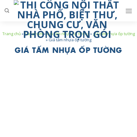
Skip
to
content
Trang chủ
»
Sản phẩm
»
Giá tấm nhựa ốp tương
»
giá tấm nhựa ốp tường
»
Giá tấm nhựa ốp tường
GIÁ TẤM NHỰA ỐP TƯỜNG