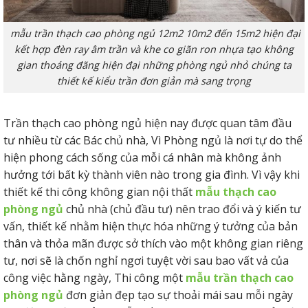
mẫu trần thạch cao phòng ngủ 12m2 10m2 đến 15m2 hiện đại
kết hợp đèn ray âm trần và khe co giãn ron nhựa tạo không
gian thoáng đãng hiện đại những phòng ngủ nhỏ chúng ta
thiết kế kiểu trần đơn giản mà sang trọng
Trần thạch cao phòng ngủ hiện nay được quan tâm đầu
tư nhiều từ các Bác chủ nhà, Vì Phòng ngủ là nơi tự do thể
hiện phong cách sống của mỗi cá nhân mà không ảnh
hưởng tới bất kỳ thành viên nào trong gia đình. Vì vậy khi
thiết kế thi công không gian nội thất
mẫu thạch cao
phòng ngủ
chủ nhà (chủ đầu tư) nên trao đổi và ý kiến tư
vấn, thiết kế nhằm hiện thực hóa những ý tưởng của bản
thân và thỏa mãn được sở thích vào một không gian riêng
tư, nơi sẽ là chốn nghỉ ngơi tuyệt vời sau bao vất vả của
công việc hằng ngày, Thi công một
mẫu trần thạch cao
phòng ngủ
đơn giản đẹp tạo sự thoải mái sau mỗi ngày