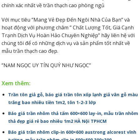
chính xác nhất về trần thạch cao phòng ngủ
Với mục tiêu ”Mang Vẻ Đẹp Đến Ngôi Nhà Của Bạn” và
hoạt động với phương châm ” Chất Lượng Tốt, Giá Cạnh
Trạnh Dịch Vụ Hoàn Hảo Chuyên Nghiệp” hãy liên hệ với
chúng tôi để có những dịch vụ và sản phẩm tốt nhất về
mẫu trần thạch cao đẹp.
”NAM NGỌC UY TÍN QUÝ NHƯ NGỌC”
Xem thêm:
Trần tôn giả gỗ, báo giá trần tôn xốp lạnh giả vân gỗ màu
trắng bao nhiêu tiền 1m2, tôn 1-2-3 lớp
Báo giá trần nhôm thả tấm 600×600 lay-in, mẫu trần nhôm
thả đẹp giá rẻ bao nhiêu 1m2 HÀ Nội TPHCM
Báo giá trần nhôm clip-in 600×600 austrong alcorest vĩnh
tường, mẫu trần nhôm clip in 600×600 300×300