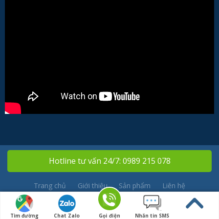
Cám Ơn Qúy Vị:
Hotline tư vấn 24/7: 0989 215 078
Trang chủ
Giới thiệu
Sản phẩm
Liên hệ
Copyright 2026 © Nhà Thầu Nam Ngọc
Tìm đường
Chat Zalo
Gọi điện
Nhắn tin SMS