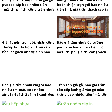
pvc cao cấp bao nhiêu tiền
hoàn thiện trọn gói bao nhiêu
1m2, chi phí thi công trần nhựa
tiền 1m2, giá trần thạch cao tại
giá rẻ
Hà Nội TPHCM
Giá lát nền trọn gói, nhân công
Báo giá tấm nhựa ốp tường
thợ ốp lát Hà Nội dịch vụ cán
pvc nano bao nhiêu tiền một
nền lát gạch nhà vệ sinh bao
mét, chi phí giá thi công vách
nhiêu 1m2
nhựa giả gỗ
Báo giá cửa nhôm xingfa bao
Trần tôn giả gỗ, báo giá trần
nhiêu 1m, mẫu cửa nhôm
tôn xốp lạnh giả vân gỗ màu
xingfa 4 cách 2 cánh 1 cánh đẹp
trắng bao nhiêu tiền 1m2, tôn
giá rẻ Hà Nội
1-2-3 lớp