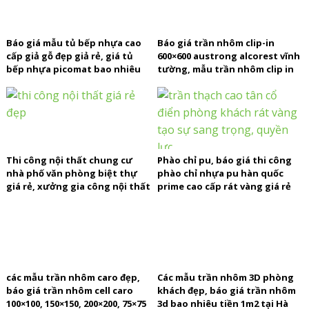
Báo giá mẫu tủ bếp nhựa cao
Báo giá trần nhôm clip-in
cấp giả gỗ đẹp giả rẻ, giá tủ
600×600 austrong alcorest vĩnh
bếp nhựa picomat bao nhiêu
tường, mẫu trần nhôm clip in
tại TPHCM Hà Nội
600×600 300×300
Thi công nội thất chung cư
Phào chỉ pu, báo giá thi công
nhà phố văn phòng biệt thự
phào chỉ nhựa pu hàn quốc
giá rẻ, xưởng gia công nội thất
prime cao cấp rát vàng giá rẻ
tại Hà Nội TPHCM
Hà Nội TPHCM
các mẫu trần nhôm caro đẹp,
Các mẫu trần nhôm 3D phòng
báo giá trần nhôm cell caro
khách đẹp, báo giá trần nhôm
100×100, 150×150, 200×200, 75×75
3d bao nhiêu tiền 1m2 tại Hà