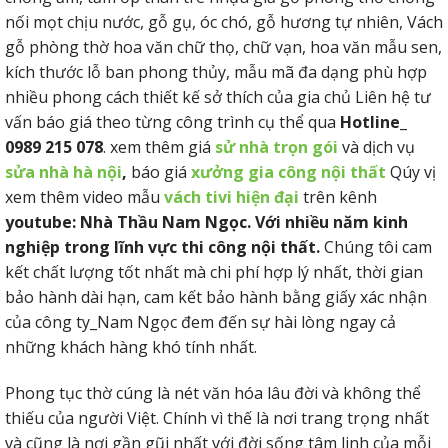
nối mọt chịu nước, gỗ gụ, óc chó, gỗ hương tự nhiên, Vách
gỗ phòng thờ hoa văn chữ thọ, chữ vạn, hoa văn mẫu sen,
kích thước lỗ ban phong thủy, mẫu mã đa dạng phù hợp
nhiều phong cách thiết kế sở thích của gia chủ Liên hệ tư
vấn báo giá theo từng công trình cụ thể qua
Hotline_
0989 215 078
. xem thêm giá
sử nhà trọn gói
và dịch vụ
sửa nhà hà nội
,
báo giá
xưởng gia công nội thất
Qúy vị
xem thêm video mẫu
vách tivi hiện đại
trên kênh
youtube: Nhà Thầu Nam Ngọc. Với nhiều năm kinh
nghiệp trong lĩnh vực thi công nội thất.
Chúng tôi cam
kết chất lượng tốt nhất mà chi phí hợp lý nhất, thời gian
bảo hành dài hạn, cam kết bảo hành bằng giấy xác nhận
của công ty_Nam Ngọc đem đến sự hài lòng ngay cả
những khách hàng khó tính nhất.
Phong tục thờ cúng là nét văn hóa lâu đời và không thể
thiếu của người Việt. Chính vì thế là nơi trang trọng nhất
và cũng là nơi gần gũi nhất với đời sống tâm linh của mỗi