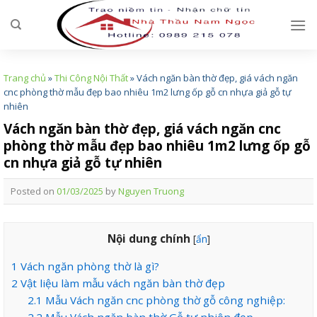
Skip
to
content
Trang chủ
»
Thi Công Nội Thất
»
Vách ngăn bàn thờ đẹp, giá vách ngăn
cnc phòng thờ mẫu đẹp bao nhiêu 1m2 lưng ốp gỗ cn nhựa giả gỗ tự
nhiên
Vách ngăn bàn thờ đẹp, giá vách ngăn cnc
phòng thờ mẫu đẹp bao nhiêu 1m2 lưng ốp gỗ
cn nhựa giả gỗ tự nhiên
Posted on
01/03/2025
by
Nguyen Truong
Nội dung chính
[
ẩn
]
1
Vách ngăn phòng thờ là gì?
2
Vật liệu làm mẫu vách ngăn bàn thờ đẹp
2.1
Mẫu Vách ngăn cnc phòng thờ gỗ công nghiệp:
2.2
Mẫu Vách ngăn bàn thờ Gỗ tự nhiên đẹp.