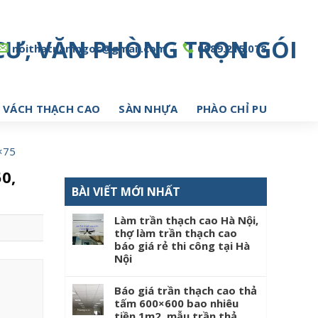
noithatnamngoc@gmail.com
0989.215.078
 VÁCH THẠCH CAO
SÀN NHỰA
PHÀO CHỈ PU
×75
0,
BÀI VIẾT MỚI NHẤT
Làm trần thạch cao Hà Nội,
thợ làm trần thạch cao
báo giá rẻ thi công tại Hà
Nội
Báo giá trần thạch cao thả
tấm 600×600 bao nhiêu
tiền 1m2, mẫu trần thả