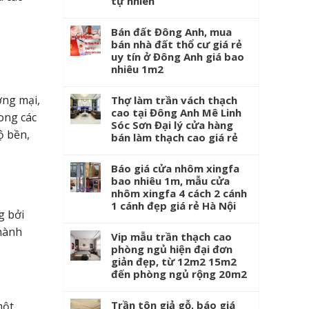
tự nhiên
Bán đất Đông Anh, mua
bán nhà đất thổ cư giá rẻ
uy tín ở Đông Anh giá bao
nhiêu 1m2
ơng mại,
Thợ làm trần vách thạch
cao tại Đông Anh Mê Linh
ong các
Sóc Sơn Đại lý cửa hàng
ộ bền,
bán làm thạch cao giá rẻ
Báo giá cửa nhôm xingfa
bao nhiêu 1m, mẫu cửa
nhôm xingfa 4 cách 2 cánh
1 cánh đẹp giá rẻ Hà Nội
g bởi
thành
Vip mẫu trần thạch cao
phòng ngủ hiện đại đơn
giản đẹp, từ 12m2 15m2
đến phòng ngủ rộng 20m2
Trần tôn giả gỗ, báo giá
một