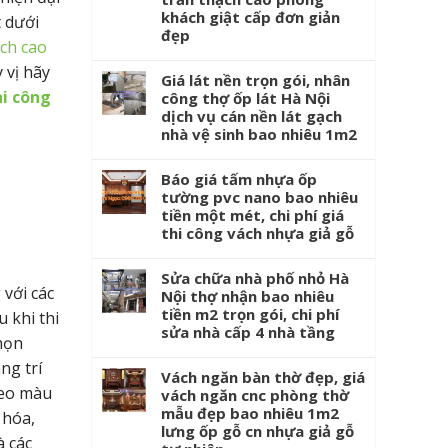
khách giật cấp đơn giản
t dưới
đẹp
ạch cao
 vị hãy
Giá lát nền trọn gói, nhân
hi công
công thợ ốp lát Hà Nội
dịch vụ cán nền lát gạch
nhà vệ sinh bao nhiêu 1m2
Báo giá tấm nhựa ốp
tường pvc nano bao nhiêu
tiền một mét, chi phí giá
thi công vách nhựa giả gỗ
Sửa chữa nhà phố nhỏ Hà
với các
Nội thợ nhận bao nhiêu
tiền m2 trọn gói, chi phí
 khi thi
sửa nhà cấp 4 nhà tầng
họn
ng trí
Vách ngăn bàn thờ đẹp, giá
heo màu
vách ngăn cnc phòng thờ
mẫu đẹp bao nhiêu 1m2
 hóa,
lưng ốp gỗ cn nhựa giả gỗ
 các