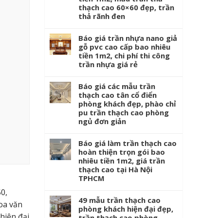
thạch cao 60×60 đẹp, trần
thả rãnh đen
Báo giá trần nhựa nano giả
gỗ pvc cao cấp bao nhiêu
tiền 1m2, chi phí thi công
trần nhựa giá rẻ
Báo giá các mẫu trần
thạch cao tân cổ điển
phòng khách đẹp, phào chỉ
pu trần thạch cao phòng
ngủ đơn giản
Báo giá làm trần thạch cao
hoàn thiện trọn gói bao
nhiêu tiền 1m2, giá trần
thạch cao tại Hà Nội
TPHCM
0,
49 mẫu trần thạch cao
hoa văn
phòng khách hiện đại đẹp,
hiện đại
trần thạch cao phòng