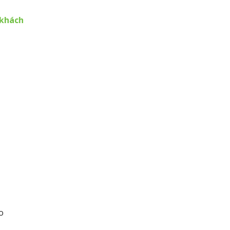
khách
o