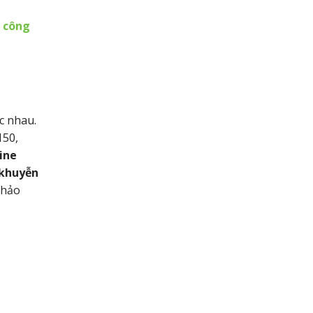
i công
c nhau.
150,
ine
 khuyễn
khảo