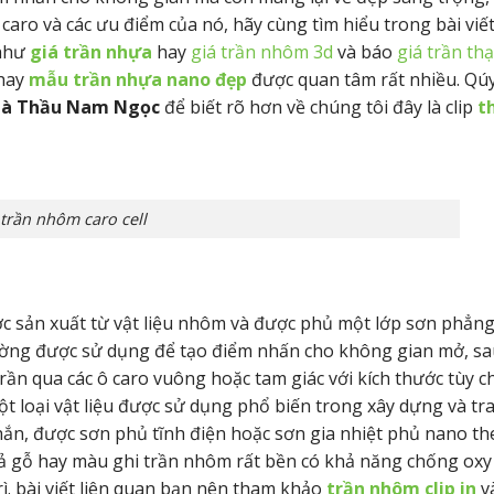
aro và các ưu điểm của nó, hãy cùng tìm hiểu trong bài viế
 như
giá trần nhựa
hay
giá trần nhôm 3d
và báo
giá trần th
hay
mẫu trần nhựa nano đẹp
được quan tâm rất nhiều. Qúy
hà Thầu Nam Ngọc
để biết rõ hơn về chúng tôi đây là clip
t
trần nhôm caro cell
c sản xuất từ vật liệu nhôm và được phủ một lớp sơn phẳng 
hường được sử dụng để tạo điểm nhấn cho không gian mở, sau
rần qua các ô caro vuông hoặc tam giác với kích thước tùy c
t loại vật liệu được sử dụng phổ biến trong xây dựng và tra
hắn, được sơn phủ tĩnh điện hoặc sơn gia nhiệt phủ nano t
giả gỗ hay màu ghi trần nhôm rất bền có khả năng chống oxy
ì. bài viết liên quan bạn nên tham khảo
trần nhôm clip in
và