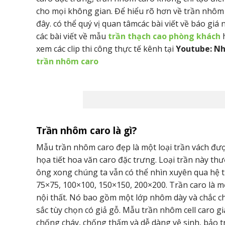
cho mọi không gian. Để hiểu rõ hơn về trần nhôm c
đây. có thể quý vị quan tâmcác bài viết về báo giá
các bài viết về mẫu
trần thạch cao phòng khách
xem các clip thi công thực tế kênh tại
Youtube: N
trần nhôm caro
Trần nhôm caro là gì?
Mẫu trần nhôm caro đẹp là một loại trần vách đượ
họa tiết hoa văn caro đặc trưng. Loại trần này t
ông xong chúng ta vẫn có thể nhìn xuyên qua hệ t
75×75, 100×100, 150×150, 200×200. Trần caro là mộ
nội thất. Nó bao gồm một lớp nhôm dày và chắc c
sắc tùy chọn có giả gỗ. Mẫu trần nhôm cell caro 
chống cháy, chống thấm và dễ dàng vệ sinh, bảo tr