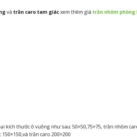
ng
và
trần caro tam giác
xem thêm giá
trần nhôm phòng 
loại kích thước ô vuông như sau: 50×50,75×75, trần nhôm car
c 150×150,và trần caro 200×200