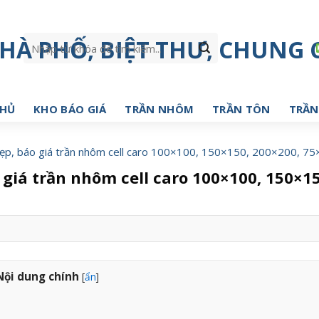
Tìm
kiếm:
CHỦ
KHO BÁO GIÁ
TRẦN NHÔM
TRẦN TÔN
TRẦN
ẹp, báo giá trần nhôm cell caro 100×100, 150×150, 200×200, 75
giá trần nhôm cell caro 100×100, 150×15
Nội dung chính
[
ẩn
]