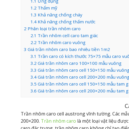
1.1
Ứng dụng
1.2
Thẩm mỹ
1.3
Khả năng chống cháy
1.4
Khả năng chống thấm nước
2
Phân loại trần nhôm caro
2.1
Trần nhôm cell caro tam giác
2.2
Trần nhôm caro vuông
3
Giá trần nhôm caro bao nhiêu tiền 1m2
3.1
Trần caro có kích thước 75×75 mẫu caro vu
3.2
Giá trần nhôm caro 100×100 mẫu vuông
3.3
Giá trần nhôm caro cell 150×150 mẫu vuôn
3.4
Giá trần nhôm caro cell 200×200 mẫu vuôn
3.5
Giá trần nhôm caro cell 150×150 mẫu tam g
3.6
Giá trần nhôm caro cell 200×200 mẫu tam g
C
Trần nhôm caro cell austrong vĩnh tường. Các mẫu
200×200.
Trần nhôm caro
là một loại vật liệu được
caro đặc trưng, trần nhôm caro không chỉ tạo điể