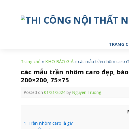
Skip
to
content
TRANG 
Trang chủ
»
KHO BÁO GIÁ
»
các mẫu trần nhôm caro đ
các mẫu trần nhôm caro đẹp, báo 
200×200, 75×75
Posted on
01/21/2024
by
Nguyen Truong
1
Trần nhôm caro là gì?