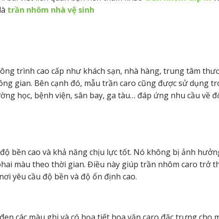
là
trần nhôm nhà vệ sinh
ông trình cao cấp như khách sạn, nhà hàng, trung tâm thư
ng gian. Bên cạnh đó, mẫu trần caro cũng được sử dụng tr
ờng học, bệnh viện, sân bay, ga tàu… đáp ứng nhu cầu về đ
độ bền cao và khả năng chịu lực tốt. Nó không bị ảnh hưởn
phai màu theo thời gian. Điều này giúp trần nhôm caro trở 
 nơi yêu cầu độ bền và độ ổn định cao.
en các màu ghi và có họa tiết hoa văn caro đặc trưng cho 