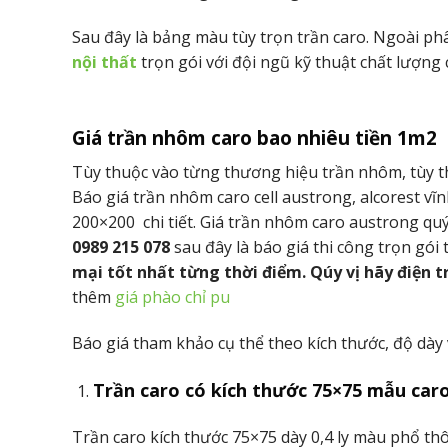
Sau đây là bảng màu tùy trọn trần caro. Ngoài p
nội thất
trọn gói với đội ngũ kỹ thuật chất lượn
Giá trần nhôm caro bao nhiêu tiền 1m2
Tùy thuộc vào từng thương hiệu trần nhôm, tùy th
Báo giá trần nhôm caro cell austrong, alcorest v
200×200 chi tiết. Giá trần nhôm caro austrong quý 
0989 215 078
sau đây là báo giá thi công trọn gó
mại tốt nhất từng thời điểm. Qúy vị hãy điện tr
thêm
giá phào chỉ pu
Báo giá tham khảo cụ thể theo kích thước, độ dày
Trần caro có kích thước 75×75
mẫu car
Trần caro kích thước 75×75 dày 0,4 ly màu phổ th