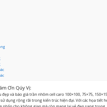
ông
g
g
iác
iác
ám Ơn Qúy Vị:
 đẹp và báo giá trần nhôm cell caro 100×100, 75×75, 150×15
 sử dụng rộng rãi trong kiến trúc hiện đại. Với các họa tiết 
m nhấn cho không gian mà còn mang lại vẻ đẹp sang trọng, 