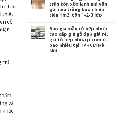
trần tôn xốp lạnh giả vân
rí, trần
gỗ màu trắng bao nhiêu
 thiết
tiền 1m2, tôn 1-2-3 lớp
nên dễ
Báo giá mẫu tủ bếp nhựa
thuận
cao cấp giả gỗ đẹp giả rẻ,
giá tủ bếp nhựa picomat
bao nhiêu tại TPHCM Hà
Nội
 chỉ
 thấm
áng và
n khắc