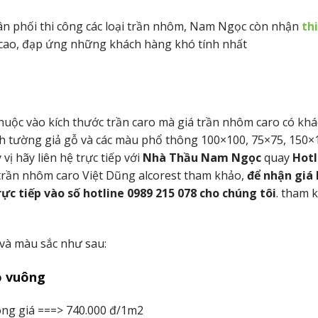
hân phối thi công các loại trần nhôm, Nam Ngọc còn nhận
th
g cao, đạp ứng những khách hàng khó tính nhất
uộc vào kích thước trần caro mà giá trần nhôm caro có khá
ĩnh tường giả gỗ và các màu phổ thông 100×100, 75×75, 150×
vị hãy liên hệ trực tiếp với
Nhà Thầu Nam Ngọc
quay
Hotl
i trần nhôm caro Việt Dũng alcorest tham khảo,
để nhận giá
ực tiếp vào số hotline 0989 215 078 cho chúng tôi
. tham 
 và màu sắc như sau:
o vuông
ông giá ===> 740.000 đ/1m2